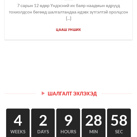
7 сарын 12 өдөр Үндэсний их баяр наадмын өдрүүд
тохиолдсон бөгөөд шалгалтандаа идэвх зүтгэлтэй оролцсон
[...]
ЦААШ УНШИХ
ШАЛГАЛТ ЭХЛЭХЭД
4
2
9
28
58
WEEKS
DAYS
HOURS
MIN
SEC