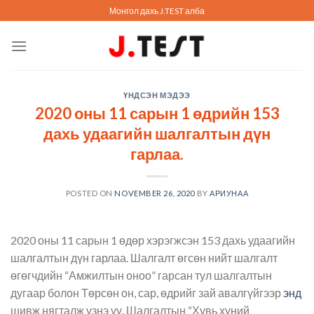
Skip
Монгол дахь J.TEST алба
to
content
ҮНДСЭН МЭДЭЭ
2020 оны 11 сарын 1 өдрийн 153
дахь удаагийн шалгалтын дүн
гарлаа.
POSTED ON
NOVEMBER 26, 2020
BY
АРИУНАА
2020 оны 11 сарын 1 өдөр хэрэгжсэн 153 дахь удаагийн
шалгалтын дүн гарлаа. Шалгалт өгсөн нийт шалгалт
өгөгчдийн “Амжилтын оноо” гарсан тул шалгалтын
дугаар болон Төрсөн он, сар, өдрийг зай авалгүйгээр
энд
шивж нягталж үзнэ үү. Шалгалтын “Хувь хүний