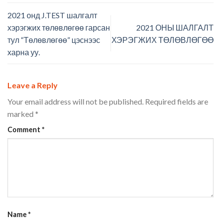
2021 онд J.TEST шалгалт
хэрэгжих төлөвлөгөө гарсан
2021 ОНЫ ШАЛГАЛТ
тул “Төлөвлөгөө” цэснээс
ХЭРЭГЖИХ ТӨЛӨВЛӨГӨӨ
харна уу.
Leave a Reply
Your email address will not be published.
Required fields are
marked
*
Comment
*
Name
*