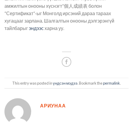
амжилтын онооны хүснэгт”個人成績表 болон
“Сертификат”-ыг Монголд ирсэний дараа тараах
хугацааг зарлана. Шалгалтын онооны дэлгэрэнгүй
тайлбарыг
эндээс
харна уу.
This entry was posted in
үндсэн мэдээ
. Bookmark the
permalink
.
АРИУНАА