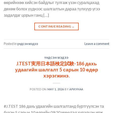
өөрийнхөө хийсэн байдлыг тулгаж үзэн суралцахад
дөхөм болох үүднээс шалгалтын дараа түлхүүр үгээ
задалдаг цорын ганц […]
CONTINUE READING
→
Posted in
үндсэн мэдээ
Leave a comment
ҮНДСЭН МЭДЭЭ
J.TEST実用日本語検定試験-186 дахь
удаагийн шалгалт 5 сарын 10 өдөр
хэрэгжинэ.
POSTED ON
MAY 1, 2026
BY
АРИУНАА
#J.TEST 186 дахь удаагийн шалгалтанд бүртгүүлсэн та
бүхэн 5 сарын 10 өдрийн 09:20 минутад хүрэлцэн ирж