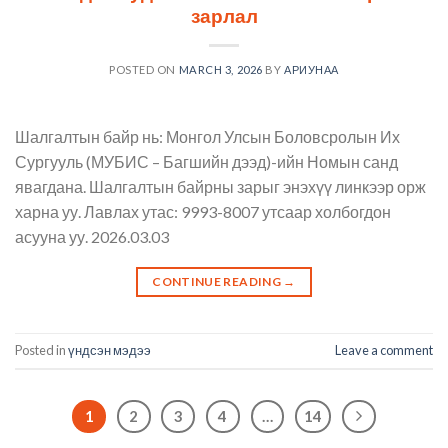
зарлал
POSTED ON
MARCH 3, 2026
BY
АРИУНАА
Шалгалтын байр нь: Монгол Улсын Боловсролын Их
Сургууль (МУБИС – Багшийн дээд)-ийн Номын санд
явагдана. Шалгалтын байрны зарыг энэхүү линкээр орж
харна уу. Лавлах утас: 9993-8007 утсаар холбогдон
асууна уу. 2026.03.03
CONTINUE READING
→
Posted in
үндсэн мэдээ
Leave a comment
1
2
3
4
…
14