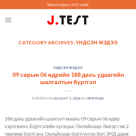
Skip
Монгол дахь J.TEST алба
to
content
CATEGORY ARCHIVES:
ҮНДСЭН МЭДЭЭ
ҮНДСЭН МЭДЭЭ
09 сарын 06 өдрийн 188
дахь удаагийн шалгалтын
ҮНДСЭН МЭДЭЭ
09 сарын 06 өдрийн 188 дахь удаагийн
бүртгэл
шалгалтын бүртгэл
August 5, 2026
188 дахь удаагийн шалгалт маань 09 сарын 06
POSTED ON
AUGUST 5, 2026
BY
АРИУНАА
өдөр хэрэгжинэ. Бүртгэлийн хугацаа:
Онлайнаар, биеэр гэж [...]
188 дахь удаагийн шалгалт маань 09 сарын 06 өдөр
хэрэгжинэ. Бүртгэлийн хугацаа: Онлайнаар, биеэр гэж 2
төрлөөр бүртгэнэ. Онлайнаар бүртгүүлэх бол ЭНД дарж