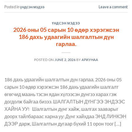
Posted in
үндсэн мэдээ
Leave a comment
ҮНДСЭН МЭДЭЭ
2026 оны 05 сарын 10 өдөр хэрэгжсэн
186 дахь удаагийн шалгалтын дүн
гарлаа.
POSTED ON
JUNE 2, 2026
BY
АРИУНАА
186 дахь удаагийн шалгалтын дүн гарлаа. 2026 оны 05
сарын 10 өдөр хэрэгжсэн 186 дахь удаагийн шалгалт
өгөгчид маань тэсэн ядан хүлээсэн дүнгээ харах гэж
догдолж байгаа бизээ. ШАЛГАЛТЫН ДҮНГЭЭ ЭНДЭЭС
ХАЙНА УУ! Шалгалтын дүнг хайж, шалгах зааварыг
доорх тайлбараас харна уу: Дүнг хайхдаа ЭНД ЛИНКЭН
ДЭЭР дарж, Шалгалтын дугаар бүхий 11 орон тоог […]