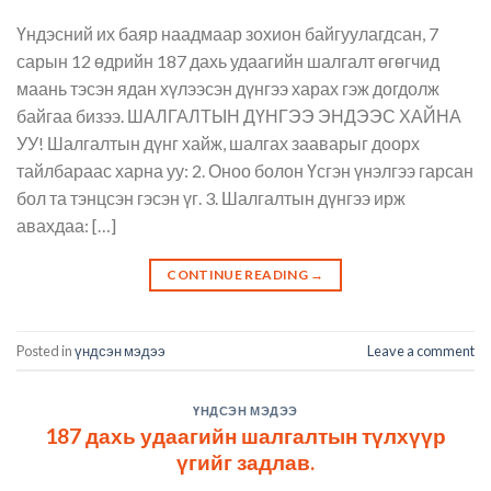
Үндэсний их баяр наадмаар зохион байгуулагдсан, 7
сарын 12 өдрийн 187 дахь удаагийн шалгалт өгөгчид
маань тэсэн ядан хүлээсэн дүнгээ харах гэж догдолж
байгаа бизээ. ШАЛГАЛТЫН ДҮНГЭЭ ЭНДЭЭС ХАЙНА
УУ! Шалгалтын дүнг хайж, шалгах зааварыг доорх
тайлбараас харна уу: 2. Оноо болон Үсгэн үнэлгээ гарсан
бол та тэнцсэн гэсэн үг. 3. Шалгалтын дүнгээ ирж
авахдаа: […]
CONTINUE READING
→
Posted in
үндсэн мэдээ
Leave a comment
ҮНДСЭН МЭДЭЭ
187 дахь удаагийн шалгалтын түлхүүр
үгийг задлав.