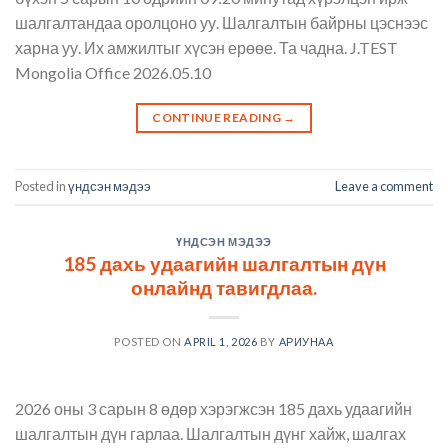
шалгалтандаа оролцоно уу. Шалгалтын байрны цэснээс
харна уу. Их амжилтыг хүсэн ерөөе. Та чадна. J.TEST
Mongolia Office 2026.05.10
CONTINUE READING
→
Posted in
үндсэн мэдээ
Leave a comment
ҮНДСЭН МЭДЭЭ
185 дахь удаагийн шалгалтын дүн
онлайнд тавигдлаа.
POSTED ON
APRIL 1, 2026
BY
АРИУНАА
2026 оны 3 сарын 8 өдөр хэрэгжсэн 185 дахь удаагийн
шалгалтын дүн гарлаа. Шалгалтын дүнг хайж, шалгах