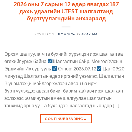
2026 оны 7 сарын 12 өдөр явагдах187
дахь удаагийн J.TEST шалгалтанд
бүртгүүлэгчдийн анхааралд
POSTED ON
JULY 4, 2026
BY
АРИУНАА
Эрхэм шалгуулагч та бүхнийг хүрэлцэн ирж шалгалтаа
өгөхийг урьж байна.
Шалгалтын байр: Монгол Улсын
Эрдмийн Их сургууль
Огноо: 2026.07.12
Цаг: 09:20
минутад Шалгалтын өдөр иргэний үнэмлэх, Шалгалтын
В үнэмлэх (и-мэйлээр хүлээн авсан ба ирж
бүртгүүлэхдээ авсан бичиг баримтаа) авч ирж, шалгалт
эхлэхээс 30 минутын өмнө шалгуулан шалгалтын
танхимд орно уу. Та бүхэндээ шалгалтад нь өндөр […]
CONTINUE READING
→