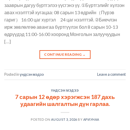
зааврын дагуу бүртгэлээ үүсгэнэ үү. ①Бүртгэлийг хүлээн
авах нээлттэй хугацаа: 08 сарын 13 өдрийн（Пүрэв
гариг） 16:00 цаг хүртэл 24 цаг нээлттэй. ②Биечлэн
ирж зөвлөлгөө авангаа бүртгүүлэх бол 8 сарын 10-13
өдрүүдэд 11:00-16:00 хооронд Монголын залуучуудын
[…]
CONTINUE READING
→
Posted in
үндсэн мэдээ
Leave a comment
ҮНДСЭН МЭДЭЭ
7 сарын 12 өдөр хэрэгжсэн 187 дахь
удаагийн шалгалтын дүн гарлаа.
POSTED ON
AUGUST 3, 2026
BY
АРИУНАА