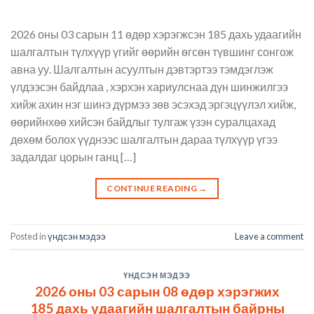
2026 оны 03 сарын 11 өдөр хэрэгжсэн 185 дахь удаагийн
шалгалтын түлхүүр үгийг өөрийн өгсөн түвшинг сонгож
авна уу. Шалгалтын асуултын дэвтэртээ тэмдэглэж
үлдээсэн байдлаа , хэрхэн хариулснаа дүн шинжилгээ
хийж ахин нэг шинэ дүрмээ зөв эсэхэд эргэцүүлэл хийж,
өөрийнхөө хийсэн байдлыг тулгаж үзэн суралцахад
дөхөм болох үүднээс шалгалтын дараа түлхүүр үгээ
задалдаг цорын ганц […]
CONTINUE READING
→
Posted in
үндсэн мэдээ
Leave a comment
ҮНДСЭН МЭДЭЭ
2026 оны 03 сарын 08 өдөр хэрэгжих
185 дахь удаагийн шалгалтын байрны