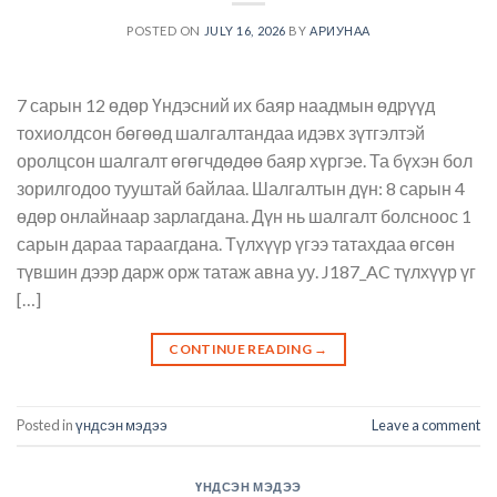
POSTED ON
JULY 16, 2026
BY
АРИУНАА
7 сарын 12 өдөр Үндэсний их баяр наадмын өдрүүд
тохиолдсон бөгөөд шалгалтандаа идэвх зүтгэлтэй
оролцсон шалгалт өгөгчдөдөө баяр хүргэе. Та бүхэн бол
зорилгодоо тууштай байлаа. Шалгалтын дүн: 8 сарын 4
өдөр онлайнаар зарлагдана. Дүн нь шалгалт болсноос 1
сарын дараа тараагдана. Түлхүүр үгээ татахдаа өгсөн
түвшин дээр дарж орж татаж авна уу. J187_AC түлхүүр үг
[…]
CONTINUE READING
→
Posted in
үндсэн мэдээ
Leave a comment
ҮНДСЭН МЭДЭЭ