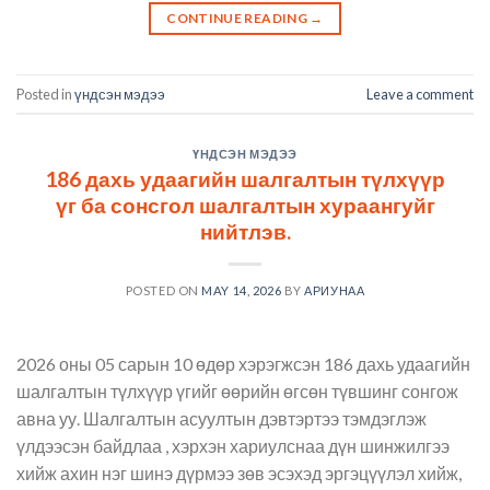
CONTINUE READING
→
Posted in
үндсэн мэдээ
Leave a comment
ҮНДСЭН МЭДЭЭ
186 дахь удаагийн шалгалтын түлхүүр
үг ба сонсгол шалгалтын хураангуйг
нийтлэв.
POSTED ON
MAY 14, 2026
BY
АРИУНАА
2026 оны 05 сарын 10 өдөр хэрэгжсэн 186 дахь удаагийн
шалгалтын түлхүүр үгийг өөрийн өгсөн түвшинг сонгож
авна уу. Шалгалтын асуултын дэвтэртээ тэмдэглэж
үлдээсэн байдлаа , хэрхэн хариулснаа дүн шинжилгээ
хийж ахин нэг шинэ дүрмээ зөв эсэхэд эргэцүүлэл хийж,