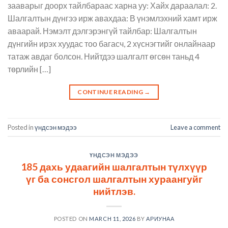
зааварыг доорх тайлбараас харна уу: Хайх дараалал: 2.
Шалгалтын дүнгээ ирж авахдаа: В үнэмлэхний хамт ирж
аваарай. Нэмэлт дэлгэрэнгүй тайлбар: Шалгалтын
дүнгийн ирэх хуудас тоо багасч, 2 хүснэгтийг онлайнаар
татаж авдаг болсон. Нийтдээ шалгалт өгсөн таньд 4
төрлийн […]
CONTINUE READING
→
Posted in
үндсэн мэдээ
Leave a comment
ҮНДСЭН МЭДЭЭ
185 дахь удаагийн шалгалтын түлхүүр
үг ба сонсгол шалгалтын хураангуйг
нийтлэв.
POSTED ON
MARCH 11, 2026
BY
АРИУНАА