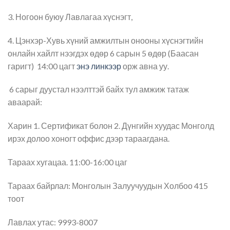
3. Ногоон буюу Лавлагаа хүснэгт,
4. Цэнхэр-Хувь хүний амжилтын онооны хүснэгтийн
онлайн хайлт нээгдэх өдөр 6 сарын 5 өдөр (Баасан
гаригт) 14:00 цагт
энэ линкээр
орж авна уу.
6 сарыг дуустал нээлттэй байх тул амжиж татаж
аваарай:
Харин 1. Сертификат болон 2. Дүнгийн хуудас Монголд
ирэх долоо хоногт оффис дээр тараагдана.
Тараах хугацаа. 11:00-16:00 цаг
Тараах байрлал: Монголын Залуучуудын Холбоо 415
тоот
Лавлах утас: 9993-8007