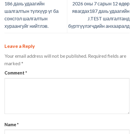
186 дахь удаагийн
2026 оны 7 сарын 12 өдөр
шалгалтын түлхүүр үг ба
явагдах187 дахь удаагийн
сонсгол шалгалтын
J.TEST шалгалтанд
хураангуйг нийтлэв.
бүртгүүлэгчдийн анхааралд
Leave a Reply
Your email address will not be published.
Required fields are
marked
*
Comment
*
Name
*