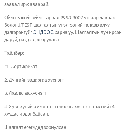
заавал ирж аваарай.
Ойлгомжгүй зүйлс гарвал 9993-8007 утсаар лавлах
болон J.TEST шалгалтын үнэлгээний талаар илүү
дэлгэрэнгүйг
ЭНДЭЭС
харна уу. Шалгалтын дүн ирсэн
даруйд мэдэгдэл оруулна.
Тайлбар:
“1. Сертификат
2. Дүнгийн задаргаа хүснэгт
3. Лавлагаа хүснэгт
4. Хувь хүний амжилтын онооны хүснэгт” гэж нийт 4
хуудас ирдэг байсан.
Шалгалт өгөгчдөд зориулсан: