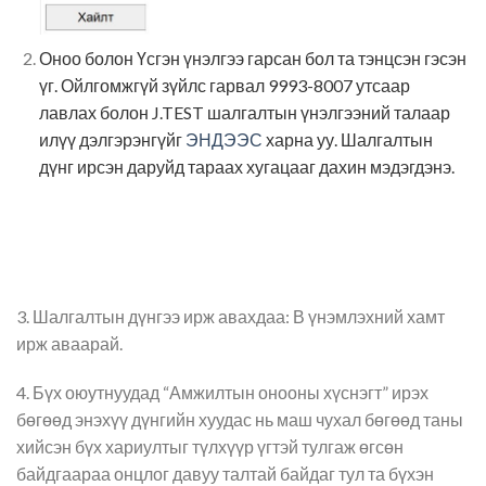
Оноо болон Үсгэн үнэлгээ гарсан бол та тэнцсэн гэсэн
үг. Ойлгомжгүй зүйлс гарвал 9993-8007 утсаар
лавлах болон J.TEST шалгалтын үнэлгээний талаар
илүү дэлгэрэнгүйг
ЭНДЭЭС
харна уу. Шалгалтын
дүнг ирсэн даруйд тараах хугацааг дахин мэдэгдэнэ.
3. Шалгалтын дүнгээ ирж авахдаа: В үнэмлэхний хамт
ирж аваарай.
4. Бүх оюутнуудад “Амжилтын онооны хүснэгт” ирэх
бөгөөд энэхүү дүнгийн хуудас нь маш чухал бөгөөд таны
хийсэн бүх хариултыг түлхүүр үгтэй тулгаж өгсөн
байдгаараа онцлог давуу талтай байдаг тул та бүхэн