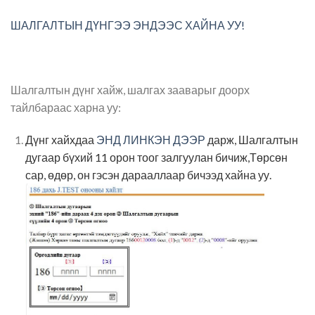
ШАЛГАЛТЫН ДҮНГЭЭ ЭНДЭЭС ХАЙНА УУ!
Шалгалтын дүнг хайж, шалгах зааварыг доорх
тайлбараас харна уу:
Дүнг хайхдаа
ЭНД ЛИНКЭН ДЭЭР
дарж, Шалгалтын
дугаар бүхий 11 орон тоог залгуулан бичиж,Төрсөн
сар, өдөр, он гэсэн дарааллаар бичээд хайна уу.