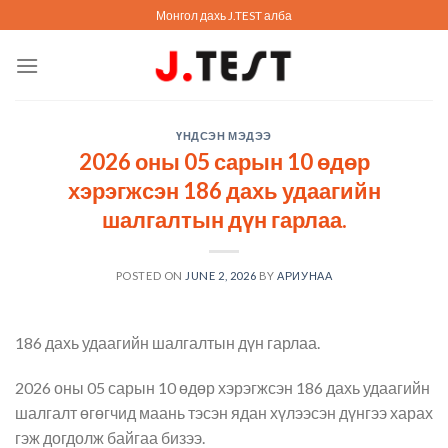
Skip
Монгол дахь J.TEST алба
to
content
ҮНДСЭН МЭДЭЭ
2026 оны 05 сарын 10 өдөр
хэрэгжсэн 186 дахь удаагийн
шалгалтын дүн гарлаа.
POSTED ON
JUNE 2, 2026
BY
АРИУНАА
186 дахь удаагийн шалгалтын дүн гарлаа.
2026 оны 05 сарын 10 өдөр хэрэгжсэн 186 дахь удаагийн
шалгалт өгөгчид маань тэсэн ядан хүлээсэн дүнгээ харах
гэж догдолж байгаа бизээ.