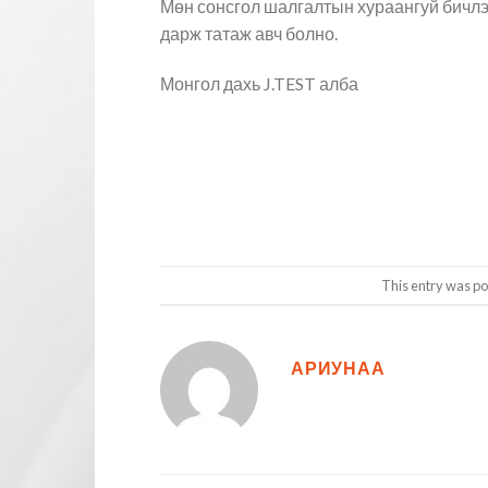
Мөн сонсгол шалгалтын хураангуй бичлэ
дарж татаж авч болно.
Монгол дахь J.TEST алба
This entry was po
АРИУНАА