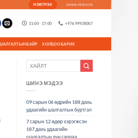
НЭВТРЭХ
JAPAN VERSION
11:00 - 17:00
+976 99938007
ШАЛГАЛТЫН БАЙР
ХОЛБОО БАРИХ
ШИНЭ МЭДЭЭ
09 сарын 06 өдрийн 188 дахь
удаагийн шалгалтын бүртгэл
й
7 сарын 12 өдөр хэрэгжсэн
187 дахь удаагийн
шалгалтын дүн гарлаа.