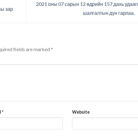
2021 оны 07 сарын 12 өдрийн 157 дахь удааг
ны зар
шалгалтын дүн гарлаа.
uired fields are marked
*
l
*
Website