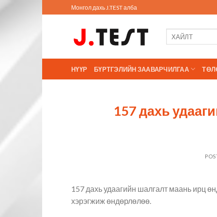
Skip
Монгол дахь J.TEST алба
to
content
НҮҮР
БҮРТГЭЛИЙН ЗААВАРЧИЛГАА
ТӨЛ
157 дахь удааг
POS
157 дахь удаагийн шалгалт маань ирц өн
хэрэгжиж өндөрлөлөө.