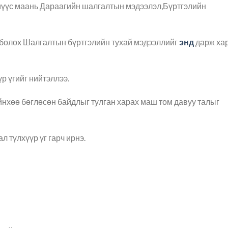
үмүүс маань Дараагийн шалгалтын мэдээлэл,Бүртгэлийн
р болох Шалгалтын бүртгэлийн тухай мэдээллийг
энд
дарж ха
р үгийг нийтэллээ.
нхөө бөглөсөн байдлыг тулган харах маш том давуу талыг
л түлхүүр үг гарч ирнэ.