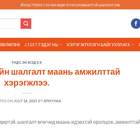
Жилд 70000-с их хүн өгдөг итгэл үнэмшилтэй шалгалт юм
ӨВЛӨГӨӨ
J.TEST ГЭДЭГ НЬ
ХЭРЭГЖҮҮЛЭГЧ БАЙГУУЛЛАГА
ҮНДСЭН МЭДЭЭ
ийн шалгалт маань амжилттай
хэрэгжлээ.
TED ON
JULY 14, 2021
BY
АРИУНАА
дөртэй, шалгалт өгөгчид маань идэвхтэй оролцож, амжилтта