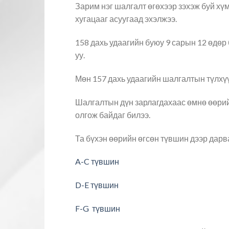
Зарим нэг шалгалт өгөхээр зэхэж буй х
хугацааг асуугаад эхэлжээ.
158 дахь удаагийн буюу 9 сарын 12 өдө
уу.
Мөн 157 дахь удаагийн шалгалтын түлхүү
Шалгалтын дүн зарлагдахаас өмнө өөрий
олгож байдаг билээ.
Та бүхэн өөрийн өгсөн түвшин дээр дарва
A-C түвшин
D-E түвшин
F-G түвшин