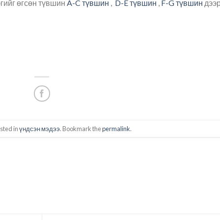
гийг өгсөн түвшин
A-C түвшин
,
D-E түвшин
,
F-G түвшин
дээ
sted in
үндсэн мэдээ
. Bookmark the
permalink
.