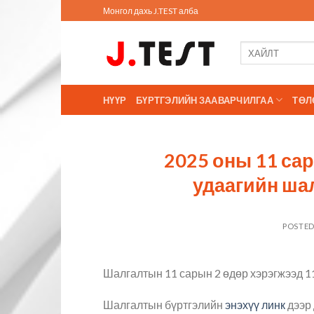
Skip
Монгол дахь J.TEST алба
to
content
НҮҮР
БҮРТГЭЛИЙН ЗААВАРЧИЛГАА
ТӨЛ
2025 оны 11 сар
удаагийн ша
POSTE
Шалгалтын 11 сарын 2 өдөр хэрэгжээд 11
Шалгалтын бүртгэлийн
энэхүү линк
дээр