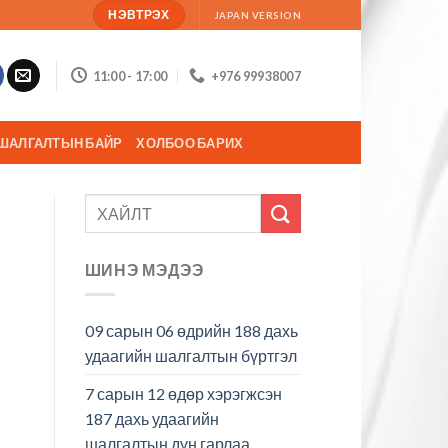
НЭВТРЭХ
JAPAN VERSION
11:00 - 17:00
+976 99938007
ШАЛГАЛТЫН БАЙР
ХОЛБОО БАРИХ
ШИНЭ МЭДЭЭ
09 сарын 06 өдрийн 188 дахь
удаагийн шалгалтын бүртгэл
7 сарын 12 өдөр хэрэгжсэн
187 дахь удаагийн
шалгалтын дүн гарлаа.