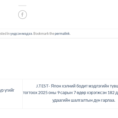
sted in
үндсэн мэдээ
. Bookmark the
permalink
.
J.TEST- Япон хэлний бодит мэдлэгийн түв
р үгийг
тогтоох 2025 оны 9 сарын 7 өдөр хэрэгжсэн 182 
удаагийн шалгалтын дүн гарлаа.