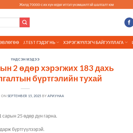
Жилд 70000-с их хүн өгдөг итгэл үнэмшилтэй шалгалт юм
ӨВЛӨГӨӨ
J.TEST ГЭДЭГ НЬ
ХЭРЭГЖҮҮЛЭГЧ БАЙГУУЛЛАГА
ҮНДСЭН МЭДЭЭ
ын 2 өдөр хэрэгжих 183 дахь
лгалтын бүртгэлийн тухай
D ON
SEPTEMBER 15, 2025
BY
АРИУНАА
 сарын 25 өдөр дүн гарна.
 дарж бүртгүүлээрэй.