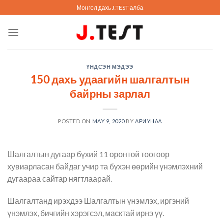
Skip
Монгол дахь J.TEST алба
to
content
ҮНДСЭН МЭДЭЭ
150 дахь удаагийн шалгалтын
байрны зарлал
POSTED ON
MAY 9, 2020
BY
АРИУНАА
Шалгалтын дугаар бүхий 11 оронтой тоогоор
хувиарласан байдаг учир та бүхэн өөрийн үнэмлэхний
дугаараа сайтар нягтлаарай.
Шалгалтанд ирэхдээ Шалгалтын үнэмлэх, иргэний
үнэмлэх, бичгийн хэрэгсэл, масктай ирнэ үү.