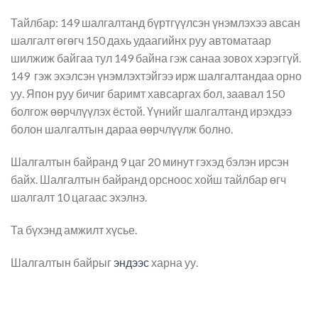
Тайлбар: 149 шалгалтанд бүртгүүлсэн үнэмлэхээ авсан
шалгалт өгөгч 150 дахь удаагийнх руу автоматаар
шилжиж байгаа тул 149 байна гэж санаа зовох хэрэггүй.
149 гэж эхэлсэн үнэмлэхтэйгээ ирж шалгалтандаа орно
уу. Япон руу бичиг баримт хавсаргах бол, заавал 150
болгож өөрчлүүлэх ёстой. Үүнийг шалгалтанд ирэхдээ
болон шалгалтын дараа өөрчлүүлж болно.
Шалгалтын байранд 9 цаг 20 минут гэхэд бэлэн ирсэн
байх. Шалгалтын байранд орсноос хойш тайлбар өгч
шалгалт 10 цагаас эхэлнэ.
Та бүхэнд амжилт хүсье.
Шалгалтын байрыг
эндээс
харна уу.