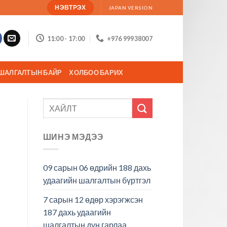
НЭВТРЭХ
JAPAN VERSION
11:00 - 17:00
+976 99938007
ШАЛГАЛТЫН БАЙР
ХОЛБОО БАРИХ
ШИНЭ МЭДЭЭ
09 сарын 06 өдрийн 188 дахь
удаагийн шалгалтын бүртгэл
7 сарын 12 өдөр хэрэгжсэн
187 дахь удаагийн
шалгалтын дүн гарлаа.