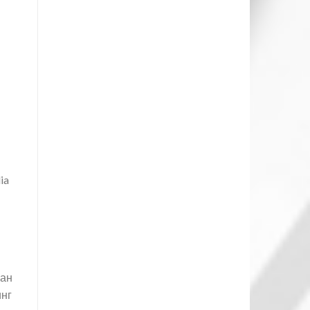
ia
сан
инг