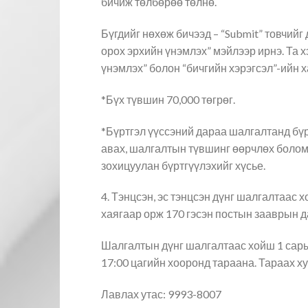
бичиж төлбөрөө төлнө.
Бүгдийг нөхөж бичээд – “Submit” товчий
орох эрхийн үнэмлэх” мэйлээр ирнэ. Та 
үнэмлэх” болон “бичгийн хэрэгсэл”-ийн 
*Бүх түвшин 70,000 төгрөг.
*Бүртгэл үүссэний дараа шалгалтанд бүр
авах, шалгалтын түвшинг өөрчлөх болом
зохицуулан бүртгүүлэхийг хүсье.
4. Тэнцсэн, эс тэнцсэн дүнг шалгалтаас
хаягаар орж 170 гэсэн постын зааврын д
Шалгалтын дүнг шалгалтаас хойш 1 сар
17:00 цагийн хооронд тараана. Тараах ху
Лавлах утас: 9993-8007