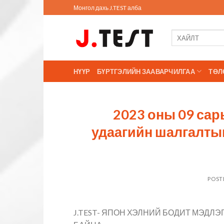
Skip
Монгол дахь J.TEST алба
to
content
НҮҮР
БҮРТГЭЛИЙН ЗААВАРЧИЛГАА
ТӨЛ
2023 оны 09 сар
удаагийн шалгалтын
POST
J.TEST- ЯПОН ХЭЛНИЙ БОДИТ МЭДЛ