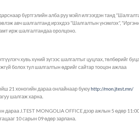
г дарснаар бүртгэлийн алба руу мэйл илгээгдэн танд “Шалгалт
хэвлэж авч шалгалтанд ирэхдээ “Шалгалтын үнэмлэх”, “Иргэн
хамт ирж шалгалтандаа оролцоно.
тгүүлэгч хувь хүний зүгээс шалгалтыг цуцлах, төлбөрийг буц
жгүй болох тул шалгалтын өдрийг сайтар тооцон ажлаа
 хойш 21 хоногийн дараа онлайнаар буюу
http://mon.jtest.mn/
агуу шалгаж харна.
ын дараа J.TEST MONGOLIA OFFICE дээр ажлын 5 өдөр 11:00
гацааг 10 сарын 09 өдөр зарлана.