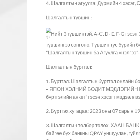
4. Шалгалтын агуулга: Дүрмийн 4 хэсэг, С
Шалгалтын түвшин:
Нийт 3 түвшинтэй. A-С, D- E, F-G гэс
түвшингээ сонгоно. Түвшин тус бүрийн 
“Шалгалтын түвшин ба Агуулга үнэлгээ”-г
Шалгалтын бүртгэл:
1. Бүртгэл: Шалгалтын бүртгэл онлайн б
– ЯПОН ХЭЛНИЙ БОДИТ МЭДЛЭГИЙН ШАЛГ
бүртгэлийн анкет” гэсэн хэсэгт мэдээллээ
2. Бүртгэх хугацаа: 2023 оны 07 сарын 19
3. Шалгалтын төлбөр төлөх: ХААН БАНК 
байгөө бүх банкны QPAY уншуулан, гүйлг