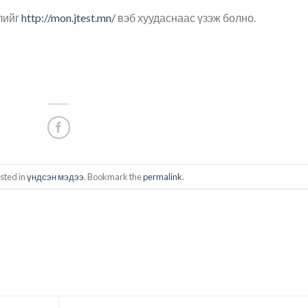
лийг
http://mon.jtest.mn/
вэб хуудаснаас үзэж болно.
sted in
үндсэн мэдээ
. Bookmark the
permalink
.