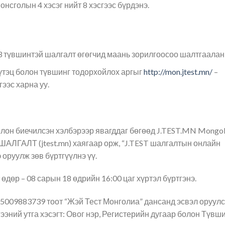
онсголын 4 хэсэг нийт 8 хэсгээс бүрдэнэ.
эн 3 түвшинтэй шалгалт өгөгчид маань зорилгоосоо шалтгаалан
бүтэц болон түвшинг тодорхойлох аргыг
http://mon.jtest.mn/
–
ээс харна уу.
олон биечилсэн хэлбэрээр явагддаг бөгөөд J.TEST.MN Mongol
АЛТ (jtest.mn) хаягаар орж, “J.TEST шалгалтын онлайн
 оруулж зөв бүртгүүлнэ үү.
 өдөр – 08 сарын 18 өдрийн 16:00 цаг хүртэл бүртгэнэ.
5009883739 тоот “Жэй Тест Монголиа” дансанд эсвэл оруул
ээний утга хэсэгт: Овог нэр, Регистерийн дугаар болон Түвш