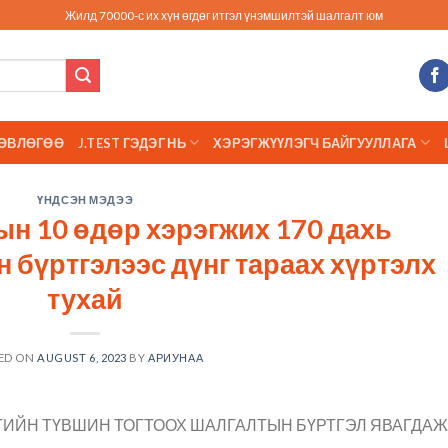
Жилд 70000-с их хүн өгдөг итгэл үнэмшилтэй шалгалт юм
ӨВЛӨГӨӨ
J.TEST ГЭДЭГ НЬ
ХЭРЭГЖҮҮЛЭГЧ БАЙГУУЛЛАГА
ҮНДСЭН МЭДЭЭ
ын 10 өдөр хэрэгжих 170 дахь
 бүртгэлээс дүнг тараах хүртэлх
тухай
ED ON
AUGUST 6, 2023
BY
АРИУНАА
ЭГИЙН ТҮВШИН ТОГТООХ ШАЛГАЛТЫН БҮРТГЭЛ ЯВАГДАЖ