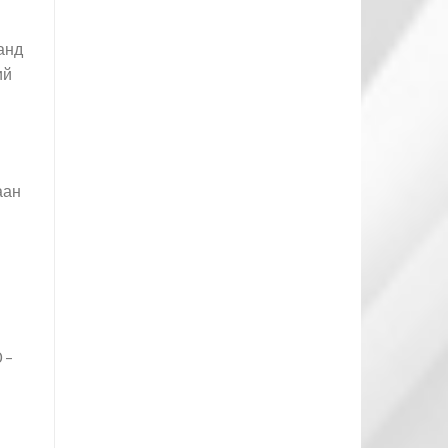
анд
ий
аан
 –