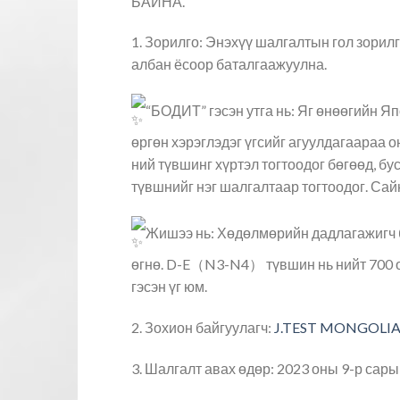
БАЙНА.
1. Зорилго: Энэхүү шалгалтын гол з
албан ёсоор баталгаажуулна.
“БОДИТ” гэсэн утга нь: Яг өнөөгийн Яп
өргөн хэрэглэдэг үгсийг агуулдагаараа 
ний түвшинг хүртэл тогтоодог бөгөөд, бу
түвшнийг нэг шалгалтаар тогтоодог. Сай
Жишээ нь: Хөдөлмөрийн дадлагажигч б
өгнө. D-E（N3-N4） түвшин нь нийт 700 
гэсэн үг юм.
2. Зохион байгуулагч:
J.TEST MONGOLIA
3. Шалгалт авах өдөр: 2023 оны 9-р сары