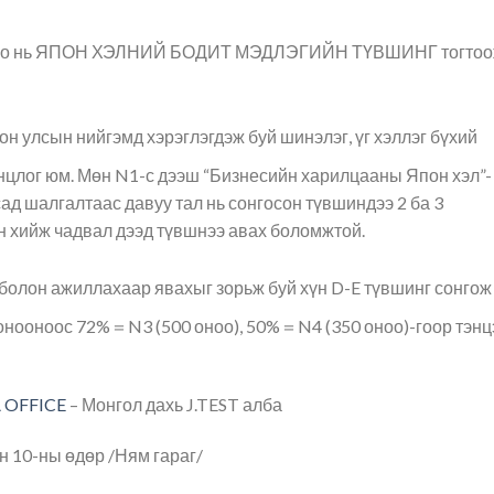
орилго нь ЯПОН ХЭЛНИЙ БОДИТ МЭДЛЭГИЙН ТҮВШИНГ тогтоо
он улсын нийгэмд хэрэглэгдэж буй шинэлэг, үг хэллэг бүхий
онцлог юм. Мөн N1-с дээш “Бизнесийн харилцааны Япон хэл”-
сад шалгалтаас давуу тал нь сонгосон түвшиндээ 2 ба 3
н хийж чадвал дээд түвшнээ авах боломжтой.
олон ажиллахаар явахыг зорьж буй хүн D-E түвшинг сонгож
онооноос 72%＝N3 (500 оноо), 50%＝N4 (350 оноо)-гоор тэнц
 OFFICE
– Монгол дахь J.TEST алба
н 10-ны өдөр /Ням гараг/