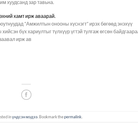
хим хуудсанд зар тавьна.
эхний хамт ирж аваарай.
оюутнуудад “Амжилтын онооны хүснэгт” ирэх бөгөөд энэхүү
 хийсэн бүх хариултыг түлхүүр үгтэй тулгаж өгсөн байдгаара
 заавал ирж ав
sted in
үндсэн мэдээ
. Bookmark the
permalink
.