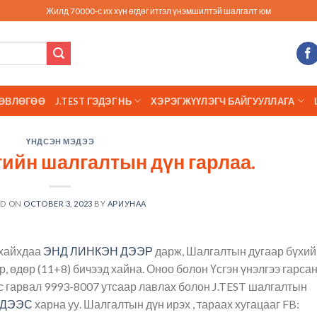
Жилд 70000-с их хүн өгдөг итгэл үнэмшилтэй шалгалт юм
ӨВЛӨГӨӨ
J.TEST ГЭДЭГ НЬ
ХЭРЭГЖҮҮЛЭГЧ БАЙГУУЛЛАГА
ҮНДСЭН МЭДЭЭ
гийн шалгалтын дүн гарлаа.
ED ON
OCTOBER 3, 2023
BY
АРИУНАА
 хайхдаа
ЭНД ЛИНКЭН ДЭЭР
дарж, Шалгалтын дугаар бүхий
р, өдөр (11+8) бичээд хайна. Оноо болон Үсгэн үнэлгээ гарса
йлс гарвал 9993-8007 утсаар лавлах болон J.TEST шалгалтын
ДЭЭС
харна уу. Шалгалтын дүн ирэх , тараах хугацааг FB: