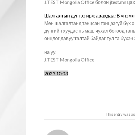
J.TEST Mongolia Office болон jtest.mn ца
Шалгалтын дүнгээ ирж авахдаа: В үнэмл
Мөн шалгалтанд тэнцсэн тэнцээгүй бүх 
дүнгийн хуудас нь маш чухал бөгөөд таны
онцлог давуу талтай байдаг тул та бүхэн
на уу.
J.TEST Mongolia Office
2023.10.03
This entry was po