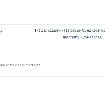
171 дэх удаагийн (11 сарын 05 нд хэрэгж
эх
шалгалтын дүн гарлаа.
uired fields are marked
*