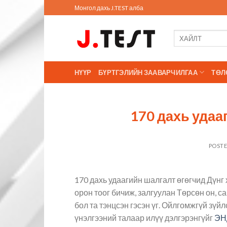
Skip
Монгол дахь J.TEST алба
to
content
НҮҮР
БҮРТГЭЛИЙН ЗААВАРЧИЛГАА
ТӨЛ
170 дахь удаа
POST
170 дахь удаагийн шалгалт өгөгчид Дүнг
орон тоог бичиж, залгуулан Төрсөн он, са
бол та тэнцсэн гэсэн үг. Ойлгомжгүй зү
үнэлгээний талаар илүү дэлгэрэнгүйг
ЭН