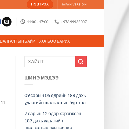
НЭВТРЭХ
JAPAN VERSION
11:00 - 17:00
+976 99938007
ШАЛГАЛТЫН БАЙР
ХОЛБОО БАРИХ
ШИНЭ МЭДЭЭ
09 сарын 06 өдрийн 188 дахь
 11
удаагийн шалгалтын бүртгэл
н
7 сарын 12 өдөр хэрэгжсэн
187 дахь удаагийн
шалгалтын дүн гарлаа.