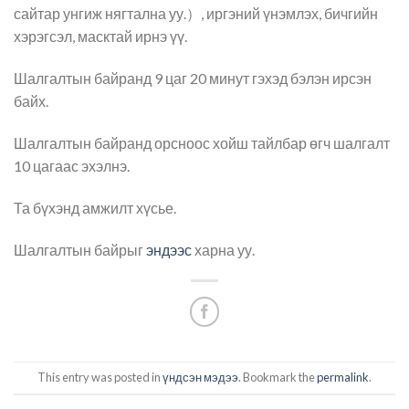
сайтар унгиж нягтална уу.）, иргэний үнэмлэх, бичгийн
хэрэгсэл, масктай ирнэ үү.
Шалгалтын байранд 9 цаг 20 минут гэхэд бэлэн ирсэн
байх.
Шалгалтын байранд орсноос хойш тайлбар өгч шалгалт
10 цагаас эхэлнэ.
Та бүхэнд амжилт хүсье.
Шалгалтын байрыг
эндээс
харна уу.
This entry was posted in
үндсэн мэдээ
. Bookmark the
permalink
.