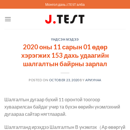
Skip
Монгол дахь J.TEST алба
to
content
ҮНДСЭН МЭДЭЭ
2020 оны 11 сарын 01 өдөр
хэрэгжих 153 дахь удаагийн
шалгалтын байрны зарлал
POSTED ON
OCTOBER 23, 2020
BY
АРИУНАА
Шалгалтын дугаар бүхий 11 оронтой тоогоор
хуваарилсан байдаг учир та бүхэн өөрийн үнэмлэхний
дугаараа сайтар нягтлаарай.
Шалгалтанд ирэхдээ Шалгалтын В үнэмлэх（Ар өвөргүй